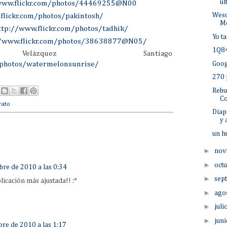
úl
www.flickr.com/photos/44469255@N00
Weso
flickr.com/photos/pakintosh/
M
ttp://www.flickr.com/photos/tadhik/
Yo t
//www.flickr.com/photos/38638877@N05/
1Q84
elázquez Santiago
Goog
/photos/watermelonsunrise/
270 
Rebu
Co
rato
Diap
y 
un h
►
nov
►
oct
bre de 2010 a las 0:34
►
sep
licación más ajustada!! :*
►
ago
►
juli
►
jun
bre de 2010 a las 1:17