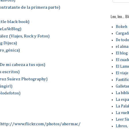
ekoFoto)
ontratante de la primera parte)
Leo, leo... B
ttle black book)
Bokeh
(eLuVeBlog)
Cargada
lez (Viajes, Rock y Fotos)
De todo
g Dijuca)
el alma 
ro_génica)
El blog
El cuad
De mi cabeza a tus ojos)
El Lame
 escritos)
El viaj
ruz Suárez Photography)
Fantifi
ingirl)
Galleta
La bibl
olodefotos)
La espa
La Pala
La vuel
Leer Si
s
http://www.flickr.com/photos/ahermac/
Libros,