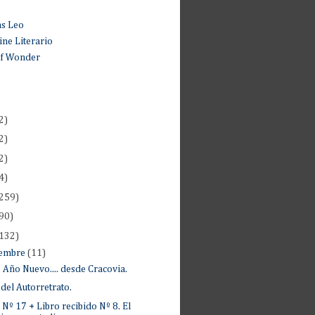
as Leo
ne Literario
of Wonder
2)
2)
2)
4)
259)
90)
132)
iembre
(11)
z Año Nuevo.... desde Cracovia.
 del Autorretrato.
Nº 17 + Libro recibido Nº 8. El