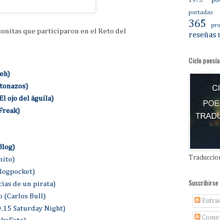
po
1973.
portadas
365
pro
rsonitas que participaron en el Reto del
reseñas
Ciclo poesía
eh)
otonazos)
El ojo del águila)
Freak)
Blog)
Traduccion
mito)
logpocket)
Suscribirse 
cias de un pirata)
 (Carlos Bull)
Entra
.15 Saturday Night)
Comen