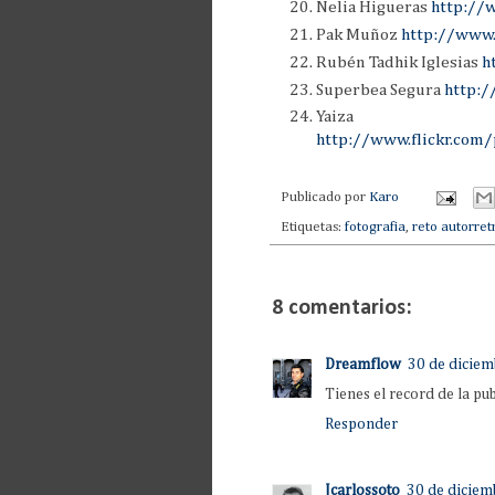
Nelia Higueras
http://
Pak Muñoz
http://www.
Rubén Tadhik Iglesias
h
Superbea Segura
http:
Yaiza V
http://www.flickr.com
Publicado por
Karo
Etiquetas:
fotografia
,
reto autorret
8 comentarios:
Dreamflow
30 de diciem
Tienes el record de la pub
Responder
Jcarlossoto
30 de diciem