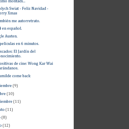
timo montadi...
lych Swiat - Feliz Navidad -
erry Xmas
ambién me autorretrato.
 en español.
le Austen.
películas en 6 minutos.
scados: El Jardín del
nocimiento.
ositivas de cine: Wong Kar Wai
arándanos.
umilde come back
iembre
(9)
ubre
(10)
tiembre
(11)
sto
(11)
o
(8)
io
(12)