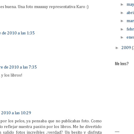
►
ma
a es buena. Una foto muuuuy representativa Karo :)
►
abri
►
ma
►
feb
 de 2010 a las 1:35
►
ene
►
2009
(
Me lees?
e de 2010 a las 7:35
y los libros!
 2010 a las 10:29
por los pelos, ya pensaba que no publicabas foto. Como
 reflejar nuestra pasión por los libros. Me he divertido
___
salido fotos increíbles ¿verdad? Un besito y disfruta