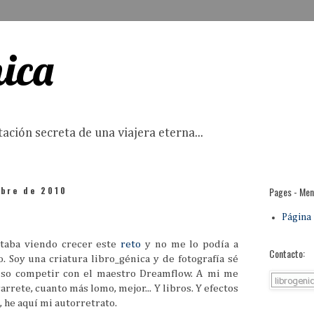
nica
ción secreta de una viajera eterna...
mbre de 2010
Pages - Me
Página 
staba viendo crecer este
reto
y no me lo podía a
Contacto:
 Soy una criatura libro_génica y de fotografía sé
nso competir con el maestro Dreamflow. A mi me
carrete, cuanto más lomo, mejor... Y libros. Y efectos
, he aquí mi autorretrato.