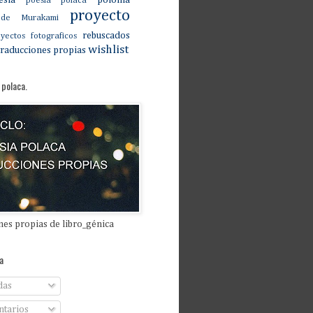
esia
polonia
poesia polaca
proyecto
 de Murakami
rebuscados
yectos fotograficos
wishlist
traducciones propias
 polaca.
es propias de libro_génica
a
das
tarios