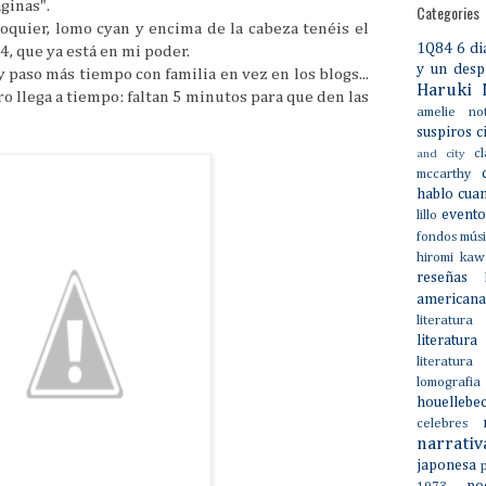
áginas".
Categories
oquier, lomo cyan y encima de la cabeza tenéis el
1Q84
6 di
, que ya está en mi poder.
y un desp
 paso más tiempo con familia en vez en los blogs...
Haruki 
ero llega a tiempo: faltan 5 minutos para que den las
amelie no
suspiros
c
c
and city
mccarthy
hablo cua
evento
lillo
fondos mús
hiromi kaw
reseñas
americana
literatura 
literatura
literatura
lomografia
houellebe
celebres
narrativ
japonesa