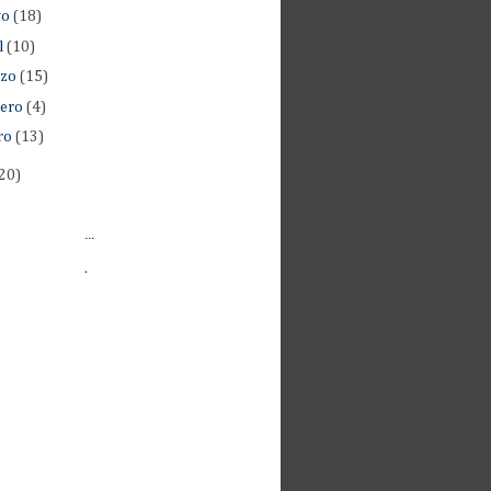
yo
(18)
l
(10)
rzo
(15)
rero
(4)
ro
(13)
20)
...
.