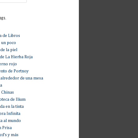
logs.
 de Libros
 un poco
de la piel
 de La Hierba Roja
erno rojo
nto de Portnoy
e alrededor de una mesa
ca
s Chinas
ioteca de Ilium
da en la tinta
bra Infinita
ta al mundo
n Prisa
 cd's y más