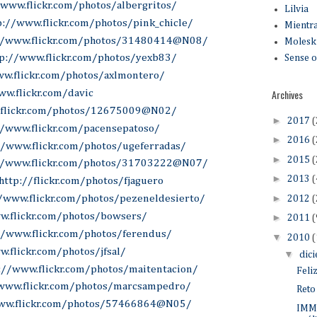
/www.flickr.com/photos/albergritos/
Lilvia
p://www.flickr.com/photos/pink_chicle/
Mientr
//www.flickr.com/photos/31480414@N08/
Moleski
tp://www.flickr.com/photos/yexb83/
Sense 
ww.flickr.com/photos/axlmontero/
Archives
ww.flickr.com/davic
.flickr.com/photos/12675009@N02/
►
2017
(
//www.flickr.com/pacensepatoso/
►
2016
(
//www.flickr.com/photos/ugeferradas/
►
2015
(
//www.flickr.com/photos/31703222@N07/
►
2013
(
http://flickr.com/photos/fjaguero
►
/www.flickr.com/photos/pezeneldesierto/
2012
(
w.flickr.com/photos/bowsers/
►
2011
(
//www.flickr.com/photos/ferendus/
▼
2010
(
.flickr.com/photos/jfsal/
▼
dic
://www.flickr.com/photos/maitentacion/
Feli
www.flickr.com/photos/marcsampedro/
Reto
ww.flickr.com/photos/57466864@N05/
IMM 