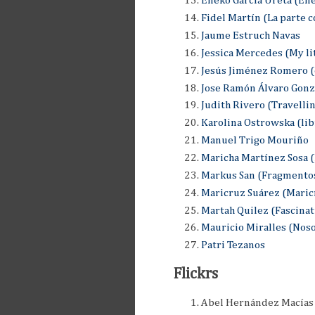
Eneko GarcÌa Ureta (En
Fidel Martín (La parte c
Jaume Estruch Navas
Jessica Mercedes (My li
Jesús Jiménez Romero 
Jose Ramón Álvaro Gonzá
Judith Rivero (Travellin
Karolina Ostrowska (lib
Manuel Trigo Mouriño
Maricha Martínez Sosa (
Markus San (Fragmentos
Maricruz Suárez (Maric
Martah Quilez (Fascinat
Mauricio Miralles (Nos
Patri Tezanos
Flickrs
Abel Hernández Macía