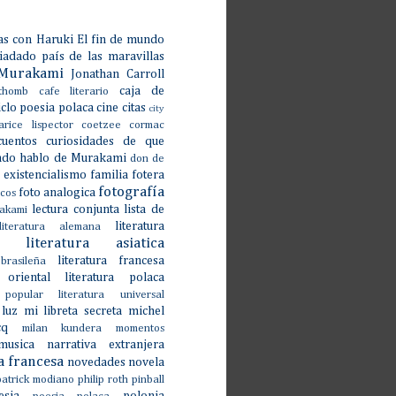
as con Haruki
El fin de mundo
iadado país de las maravillas
Murakami
Jonathan Carroll
caja de
thomb
cafe literario
iclo poesia polaca
cine
citas
city
larice lispector
coetzee
cormac
cuentos
curiosidades
de que
ndo hablo de Murakami
don de
existencialismo
familia fotera
fotografía
foto analogica
icos
lectura conjunta
lista de
akami
literatura
literatura alemana
literatura asiatica
literatura francesa
brasileña
 oriental
literatura polaca
 popular
literatura universal
luz
mi libreta secreta
michel
cq
milan kundera
momentos
musica
narrativa extranjera
a francesa
novedades
novela
patrick modiano
philip roth
pinball